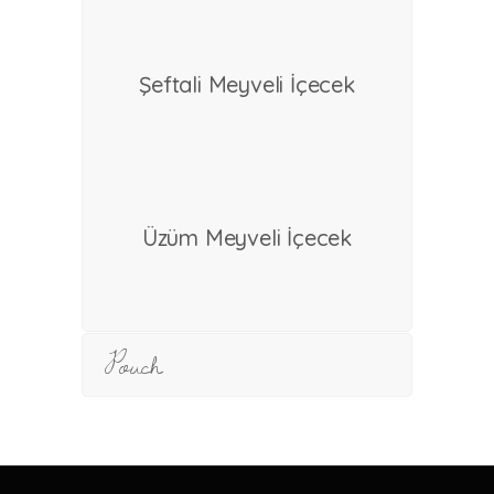
Şeftali Meyveli İçecek
devamını oku
Üzüm Meyveli İçecek
devamını oku
Pouch