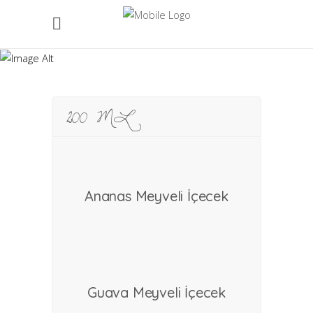
Meystar
200 ML
Ananas Meyveli İçecek
devamını oku
Guava Meyveli İçecek
devamını oku