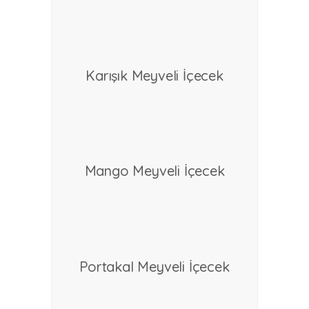
Karışık Meyveli İçecek
devamını oku
Mango Meyveli İçecek
devamını oku
Portakal Meyveli İçecek
devamını oku